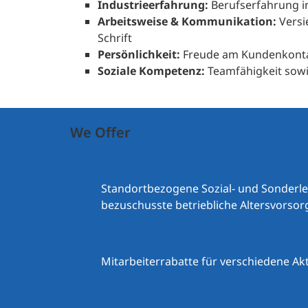
Industrieerfahrung:
Berufserfahrung i
Arbeitsweise & Kommunikation:
Versi
Schrift
Persönlichkeit:
Freude am Kundenkontak
Soziale Kompetenz:
Teamfähigkeit sow
We Offer
Betriebliche Altersvorsorge
Standortbezogene Sozial- und Sonderlei
bezuschusste betriebliche Altersvorsor
Corporate Benefits
Mitarbeiterrabatte für verschiedene A
Von Anfang an gut aufgehobe