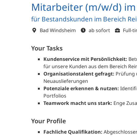
Mitarbeiter (m/w/d) i
für Bestandskunden im Bereich R
Bad Windsheim
ab sofort
Full-t
Your Tasks
Kundenservice mit Persönlichkeit:
Bet
für unsere Kunden aus dem Bereich Rei
Organisationstalent gefragt:
Prüfung u
Neuauslieferungen
Potenziale erkennen & nutzen:
Identif
Portfolios
Teamwork macht uns stark:
Enge Zusa
Your Profile
Fachliche Qualifikation:
Abgeschlossen