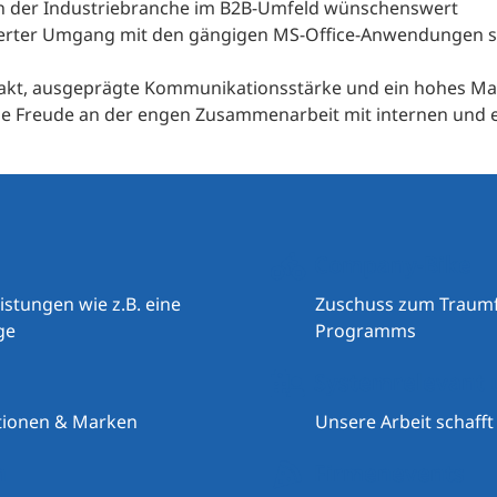
n der Industriebranche im B2B‑Umfeld wünschenswert
erter Umgang mit den gängigen MS‑Office‑Anwendungen so
t, ausgeprägte Kommunikationsstärke und ein hohes Maß
ie Freude an der engen Zusammenarbeit mit internen und
Company-Bike
stungen wie z.B. eine
Zuschuss zum Traum
ge
Programms
Systemrelevant 
ktionen & Marken
Unsere Arbeit schafft
n
Firmenevents