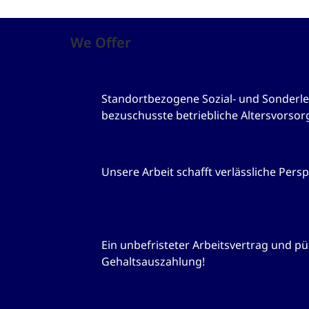
We Offer
Betriebliche Altersvorsorge
Standortbezogene Sozial- und Sonderlei
bezuschusste betriebliche Altersvorsor
Systemrelevant und zukunftss
Unsere Arbeit schafft verlässliche Persp
Für uns selbstverständlich
Ein unbefristeter Arbeitsvertrag und pü
Gehaltsauszahlung!
Sonderleistungen