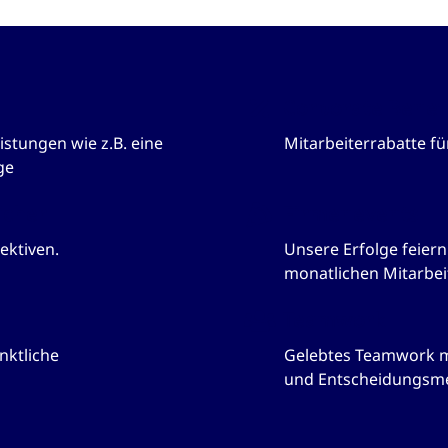
Corporate Benef
stungen wie z.B. eine
Mitarbeiterrabatte f
ge
icher
Firmenevents
ektiven.
Unsere Erfolge feier
monatlichen Mitarbei
Teamwork
nktliche
Gelebtes Teamwork mit
und Entscheidungsm