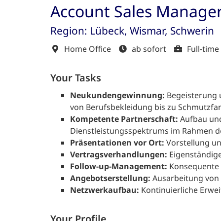
Account Sales Manag
Region: Lübeck, Wismar, Schwerin
Home Office
ab sofort
Full-time
Your Tasks
Neukundengewinnung:
Begeisterung u
von Berufsbekleidung bis zu Schmutzfa
Kompetente Partnerschaft:
Aufbau und
Dienstleistungsspektrums im Rahmen de
Präsentationen vor Ort:
Vorstellung un
Vertragsverhandlungen:
Eigenständige
Follow-up-Management:
Konsequente 
Angebotserstellung:
Ausarbeitung von 
Netzwerkaufbau:
Kontinuierliche Erwei
Your Profile