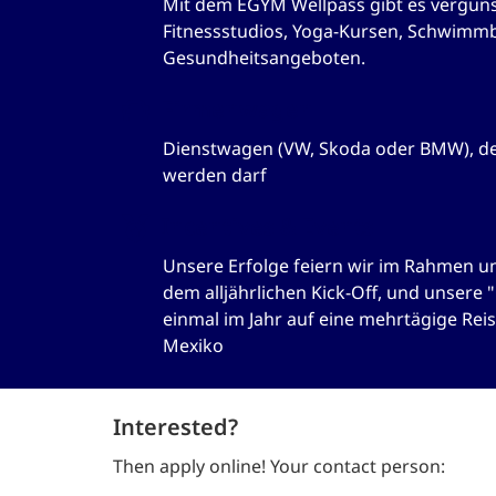
Mit dem EGYM Wellpass gibt es vergün
Fitnessstudios, Yoga-Kursen, Schwimmb
Gesundheitsangeboten.
Firmenwagen
Dienstwagen (VW, Skoda oder BMW), der
werden darf
Incentives & Events
Unsere Erfolge feiern wir im Rahmen uns
dem alljährlichen Kick-Off, und unsere 
einmal im Jahr auf eine mehrtägige Reise
Mexiko
Interested?
Then apply online! Your contact person: