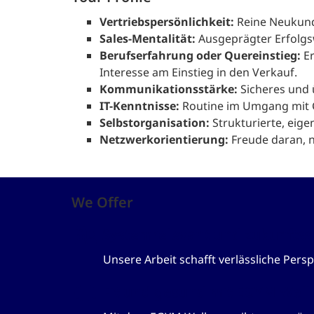
Vertriebspersönlichkeit:
Reine Neukunde
Sales-Mentalität:
Ausgeprägter Erfolgsw
Berufserfahrung oder Quereinstieg:
Er
Interesse am Einstieg in den Verkauf.
Kommunikationsstärke:
Sicheres und 
IT-Kenntnisse:
Routine im Umgang mit 
Selbstorganisation:
Strukturierte, eige
Netzwerkorientierung:
Freude daran, 
We Offer
Systemrelevant und zukunftss
Unsere Arbeit schafft verlässliche Persp
Fit und gesund mit EGYM Well