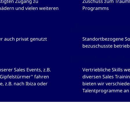
stigten Zugang zu
Zuschuss zum Traum
ädern und vielen weiteren
Programms
Betriebliche Alt
 auch privat genutzt
Standortbezogene Soz
bezuschusste betrieb
Weiterentwicklu
erer Sales Events, z.B.
Vertriebliche Skills 
"Gipfelstürmer" fahren
diversen Sales Traini
, z.B. nach Ibiza oder
bieten wir verschied
Talentprogramme an